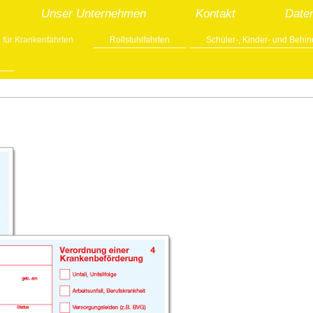
Unser Unternehmen
Kontakt
Date
 für Krankenfahrten
Rollstuhlfahrten
Schüler-, Kinder- und Behi