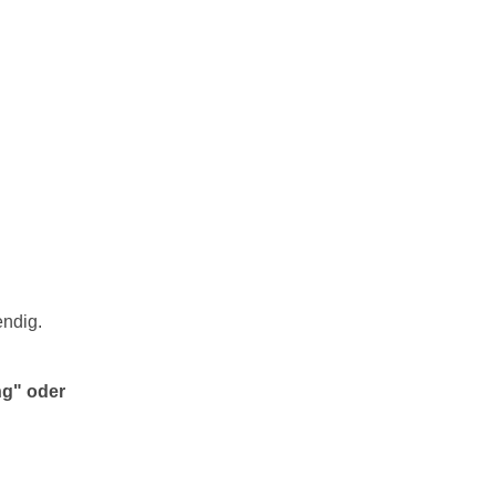
endig.
ng" oder